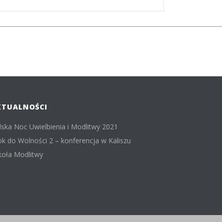
KTUALNOŚCI
lska Noc Uwielbienia i Modlitwy 2021
ok do Wolności 2 – konferencja w Kaliszu
koła Modlitwy