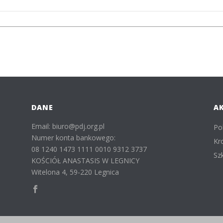
DANE
A
Email: biuro@pdj.org.pl
Po
Numer konta bankowego:
Kr
08 1240 1473 1111 0010 9312 3737
Sz
KOŚCIÓŁ ANASTASIS W LEGNICY
Witelona 4, 59-220 Legnica