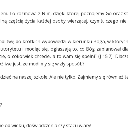
giem. To rozmowa z Nim, dzięki której poznajemy Go oraz s
ną częścią życia każdej osoby wierzącej, czymś, czego nie
litwę do krótkich wypowiedzi w kierunku Boga, w których 
autorytetu i modląc się, ogłaszają to, co Bóg zaplanował dla 
ie, o cokolwiek chcecie, a to wam się spełni” (J 15:7). Dla
liwe jest, że modlimy się w zły sposób?
zieć na naszej szkole. Ale nie tylko. Zajmiemy się również ta
?
e od wieku, doświadczenia czy stażu wiary!