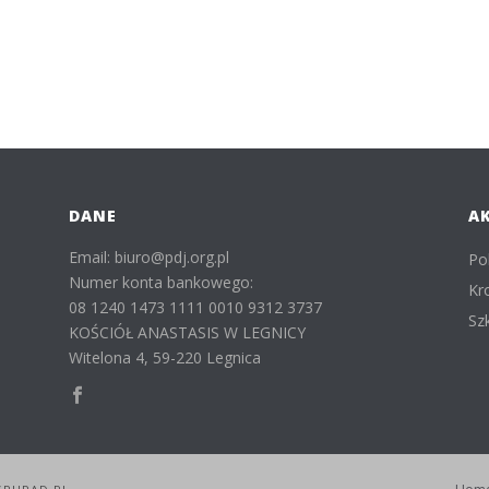
DANE
A
Email: biuro@pdj.org.pl
Po
Numer konta bankowego:
Kr
08 1240 1473 1111 0010 9312 3737
Sz
KOŚCIÓŁ ANASTASIS W LEGNICY
Witelona 4, 59-220 Legnica