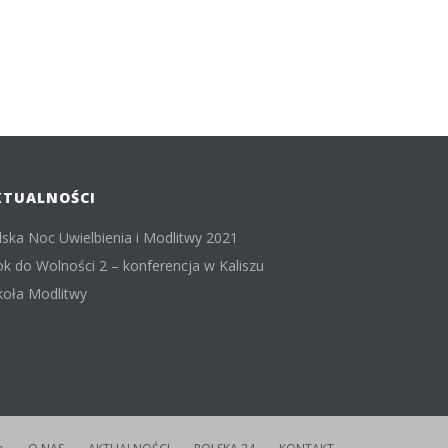
KTUALNOŚCI
lska Noc Uwielbienia i Modlitwy 2021
ok do Wolności 2 – konferencja w Kaliszu
koła Modlitwy