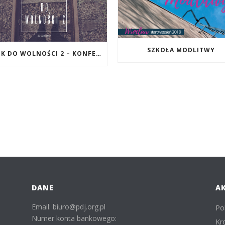
SZKOŁA MODLITWY
KROK DO WOLNOŚCI 2 – KONFERENCJA W KALISZU
DANE
A
Email: biuro@pdj.org.pl
Po
Numer konta bankowego:
Kr