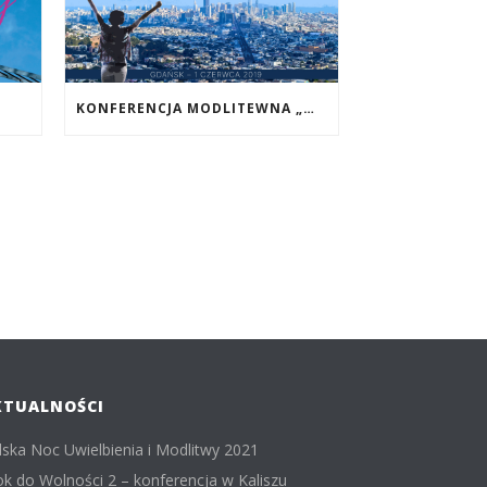
KONFERENCJA MODLITEWNA „WEZWANI”
KTUALNOŚCI
lska Noc Uwielbienia i Modlitwy 2021
ok do Wolności 2 – konferencja w Kaliszu