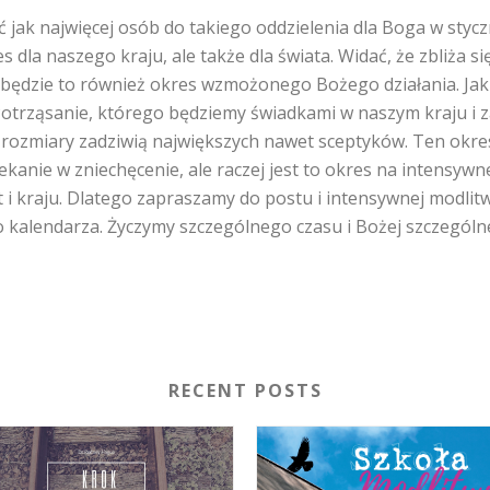
 jak najwięcej osób do takiego oddzielenia dla Boga w stycz
la naszego kraju, ale także dla świata. Widać, że zbliża si
będzie to również okres wzmożonego Bożego działania. Jak 
 Potrząsanie, którego będziemy świadkami w naszym kraju i z
ozmiary zadziwią największych nawet sceptyków. Ten okres j
anie w zniechęcenie, ale raczej jest to okres na intensywne
 i kraju. Dlatego zapraszamy do postu i intensywnej modlitwy
alendarza. Życzymy szczególnego czasu i Bożej szczególne
RECENT POSTS