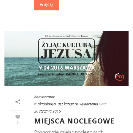
WIĘCEJ
Administator
w
aktualności
,
Bez kategorii
,
wydarzenia
Data
26 stycznia 2016
MIEJSCA NOCLEGOWE
0
Propozycje miejsc noclegowych