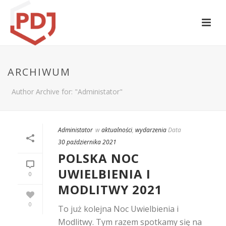
ARCHIWUM
Author Archive for: "Administator"
Administator
w
aktualności
,
wydarzenia
Data
30 października 2021
POLSKA NOC
UWIELBIENIA I
0
MODLITWY 2021
0
To już kolejna Noc Uwielbienia i
Modlitwy. Tym razem spotkamy się na